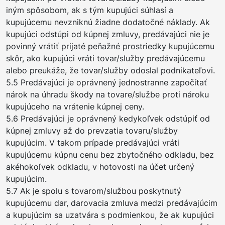
iným spôsobom, ak s tým kupujúci súhlasí a
kupujúcemu nevzniknú žiadne dodatočné náklady. Ak
kupujúci odstúpi od kúpnej zmluvy, predávajúci nie je
povinný vrátiť prijaté peňažné prostriedky kupujúcemu
skôr, ako kupujúci vráti tovar/služby predávajúcemu
alebo preukáže, že tovar/služby odoslal podnikateľovi.
5.5 Predávajúci je oprávnený jednostranne započítať
nárok na úhradu škody na tovare/službe proti nároku
kupujúceho na vrátenie kúpnej ceny.
5.6 Predávajúci je oprávnený kedykoľvek odstúpiť od
kúpnej zmluvy až do prevzatia tovaru/služby
kupujúcim. V takom prípade predávajúci vráti
kupujúcemu kúpnu cenu bez zbytočného odkladu, bez
akéhokoľvek odkladu, v hotovosti na účet určený
kupujúcim.
5.7 Ak je spolu s tovarom/službou poskytnutý
kupujúcemu dar, darovacia zmluva medzi predávajúcim
a kupujúcim sa uzatvára s podmienkou, že ak kupujúci