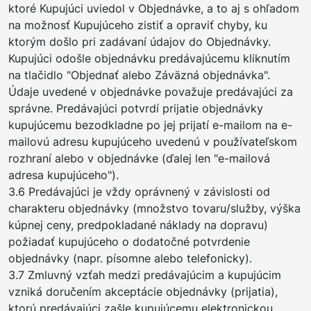
ktoré Kupujúci uviedol v Objednávke, a to aj s ohľadom
na možnosť Kupujúceho zistiť a opraviť chyby, ku
ktorým došlo pri zadávaní údajov do Objednávky.
Kupujúci odošle objednávku predávajúcemu kliknutím
na tlačidlo "Objednať alebo Záväzná objednávka".
Údaje uvedené v objednávke považuje predávajúci za
správne. Predávajúci potvrdí prijatie objednávky
kupujúcemu bezodkladne po jej prijatí e-mailom na e-
mailovú adresu kupujúceho uvedenú v používateľskom
rozhraní alebo v objednávke (ďalej len "e-mailová
adresa kupujúceho").
3.6 Predávajúci je vždy oprávnený v závislosti od
charakteru objednávky (množstvo tovaru/služby, výška
kúpnej ceny, predpokladané náklady na dopravu)
požiadať kupujúceho o dodatočné potvrdenie
objednávky (napr. písomne alebo telefonicky).
3.7 Zmluvný vzťah medzi predávajúcim a kupujúcim
vzniká doručením akceptácie objednávky (prijatia),
ktorú predávajúci zašle kupujúcemu elektronickou