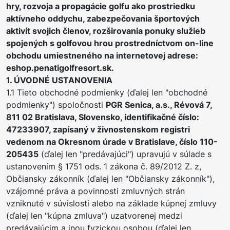
hry, rozvoja a propagácie golfu ako prostriedku
aktívneho oddychu, zabezpečovania športových
aktivít svojich členov, rozširovania ponuky služieb
spojených s golfovou hrou prostredníctvom on-line
obchodu umiestneného na internetovej adrese:
eshop.penatigolfresort.sk.
1. ÚVODNÉ USTANOVENIA
1.1 Tieto obchodné podmienky (ďalej len "obchodné
podmienky") spoločnosti
PGR Senica, a.s.
, Révová 7,
811 02 Bratislava, Slovensko, identifikačné číslo:
47233907, zapísaný v živnostenskom registri
vedenom na Okresnom úrade v Bratislave, číslo 110-
205435
(ďalej len "predávajúci") upravujú v súlade s
ustanovením § 1751 ods. 1 zákona č. 89/2012 Z. z,
Občiansky zákonník (ďalej len "Občiansky zákonník"),
vzájomné práva a povinnosti zmluvných strán
vzniknuté v súvislosti alebo na základe kúpnej zmluvy
(ďalej len "kúpna zmluva") uzatvorenej medzi
predávajúcim a inou fyzickou osobou (ďalej len