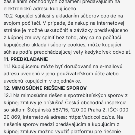
zasielaním obchodných oznámení predávajúcim na
elektronickú adresu kupujúceho.
10.2 Kupujúci súhlasí s ukladaním súborov cookie na
svojom počítači. V prípade, že nákup na internetovej
stránke je možné uskutočniť a záväzky predávajúceho
z kúpnej zmluvy splniť bez toho, aby sa na počítači
kupujúceho ukladali súbory cookies, môže kupujúci
súhlas podľa predchádzajúcej vety kedykoľvek odvolať.
11. PREDKLADANIE
11.1 Kupujúcemu môže byť doručované na e-mailovú
adresu uvedenú v jeho používateľskom účte alebo
uvedenú kupujúcim v objednávke.
12. MIMOSÚDNE RIEŠENIE SPOROV
12.1 Na mimosúdne riešenie spotrebiteľských sporov z
kúpnej zmluvy je príslušná Česká obchodná inšpekcia
so sídlom Štěpánská 567/15, 120 00 Praha 2, IČO: 000
20 869, internetová adresa: https://adr.coi.cz/cs. Na
riešenie sporov medzi predávajúcim a kupujúcim z
kúpnej zmluvy možno využiť platformu pre riešenie