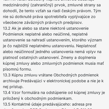
medzinárodný (zahraničný) prvok, zmluvné strany sa
dohodli, že tento vzťah sa riadi českým právom. Tým
nie sú dotknuté práva spotrebiteľa vyplývajúce zo
všeobecne záväzných právnych predpisov.
13.2 Ak je alebo sa stane niektoré ustanovenie
Podmienok neplatné alebo neúčinné, neplatné
ustanovenie sa nahradí ustanovením, ktorého význam
je čo najbližší neplatnému ustanoveniu. Neplatnosť
alebo neúčinnosť jedného ustanovenia nemá vplyv na
platnosť ostatných ustanovení. Zmeny a doplnenia
kúpnej zmluvy alebo zmluvných podmienok musia mať
písomnú formu.
13.3 Kúpnu zmluvu vrátane Obchodných podmienok
archivuje Predávajúci v elektronickej podobe a nie je k
nej prístup.
13.4 Vzor formulára na odstúpenie od kúpnej zmluvy je
priložený k obchodným podmienkam.
13.5 Kontaktné údaje predávajúceho: adresa pre