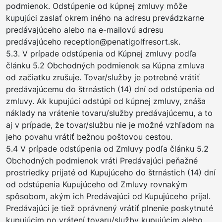
podmienok. Odstúpenie od kúpnej zmluvy môže
kupujúci zaslať okrem iného na adresu prevádzkarne
predávajúceho alebo na e-mailovú adresu
predávajúceho reception@penatigolfresort.sk.
5.3. V prípade odstúpenia od Kúpnej zmluvy podľa
článku 5.2 Obchodných podmienok sa Kúpna zmluva
od začiatku zrušuje. Tovar/služby je potrebné vrátiť
predávajúcemu do štrnástich (14) dní od odstúpenia od
zmluvy. Ak kupujúci odstúpi od kúpnej zmluvy, znáša
náklady na vrátenie tovaru/služby predávajúcemu, a to
aj v prípade, že tovar/službu nie je možné vzhľadom na
jeho povahu vrátiť bežnou poštovou cestou.
5.4 V prípade odstúpenia od Zmluvy podľa článku 5.2
Obchodných podmienok vráti Predávajúci peňažné
prostriedky prijaté od Kupujúceho do štrnástich (14) dní
od odstúpenia Kupujúceho od Zmluvy rovnakým
spôsobom, akým ich Predávajúci od Kupujúceho prijal.
Predávajúci je tiež oprávnený vrátiť plnenie poskytnuté
kupujúcim po vrátení tovaru/služby kupujúcim alebo