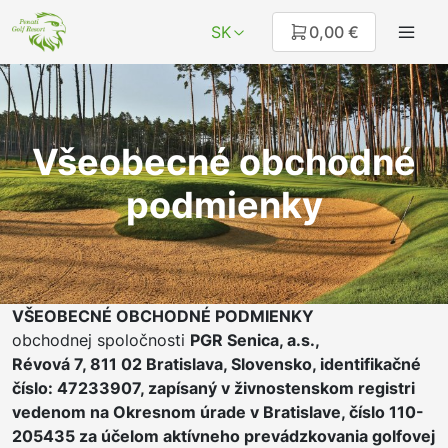
SK
0,00 €
Všeobecné obchodné
podmienky
VŠEOBECNÉ OBCHODNÉ PODMIENKY
obchodnej spoločnosti
PGR Senica, a.s.,
Révová 7, 811 02 Bratislava, Slovensko, identifikačné
číslo: 47233907,
zapísaný v živnostenskom registri
vedenom na Okresnom úrade v Bratislave, číslo 110-
205435 za účelom aktívneho prevádzkovania golfovej