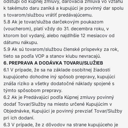
odstúpi od kúpnej zmluvy, darovacia zmluva vo vzťahu
k takémuto daru zaniká a kupujúci je povinný dar spolu
s tovarom/službou vrátiť predávajúcemu.
5.8 Ak je tovar/služba darčekovým poukazom
(voucherom), platí vždy do 31. decembra roku, v
ktorom bol vydaný, alebo najdlhšie 12 mesiacov od
dátumu nákupu.
5.9 Ak sú tovarom/službou členské príspevky za rok,
tieto sa podľa VOP a stanov klubu nevracajú.
6. PREPRAVA A DODÁVKA TOVARU/SLUŽIEB
6.1 V prípade, že sa na základe osobitnej žiadosti
kupujúceho dohodne iný spôsob prepravy, kupujúci
znáša riziko a všetky dodatočné náklady spojené s
týmto spôsobom prepravy.
6.2 Ak je Predávajúci podľa Kúpnej zmluvy povinný
dodať Tovar/Služby na miesto určené Kupujúcim v
Objednávke, Kupujúci je povinný prevziať Tovar/Služby
pri ich dodaní.
6.3 V prípade, že z dôvodov na strane kupujúceho je