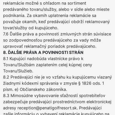
reklamácie možné s ohľadom na sortiment
predávaného tovaru/služby, alebo v sídle alebo mieste
podnikania. Za okamih uplatnenia reklamácie sa
považuje okamih, keď predávajúci obdrží reklamovaný
tovar/služby od kupujúceho.
7.6 Ďalšie práva a povinnosti zmluvných strán súvisiace
so zodpovednosťou predávajúceho za vady môže
upravovať reklamačný poriadok predávajúceho.
8. ĎALŠIE PRÁVA A POVINNOSTI STRÁN
8.1 Kupujúci nadobúda vlastnícke právo k
Tovaru/Službám zaplatením celej kúpnej ceny
Tovaru/Služieb.
8.2 Predávajúci nie je vo vzťahu ku kupujúcemu viazaný
žiadnymi kódexmi správania v zmysle § 1826 ods. 1
písm. e) Občianskeho zákonníka.
8.3 Mimosúdne vybavovanie sťažností spotrebiteľov
zabezpečuje predávajúci prostredníctvom elektronickej
adresy reception@penatigolfresort.sk. Predávajúci
zašle informáciu o vybavení reklamácie kupujúceho na