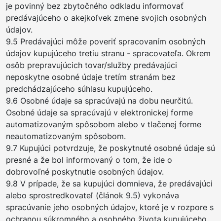
je povinný bez zbytočného odkladu informovať
predávajúceho o akejkoľvek zmene svojich osobných
údajov.
9.5 Predávajúci môže poveriť spracovaním osobných
údajov kupujúceho tretiu stranu - spracovateľa. Okrem
osôb prepravujúcich tovar/služby predávajúci
neposkytne osobné údaje tretím stranám bez
predchádzajúceho súhlasu kupujúceho.
9.6 Osobné údaje sa spracúvajú na dobu neurčitú.
Osobné údaje sa spracúvajú v elektronickej forme
automatizovaným spôsobom alebo v tlačenej forme
neautomatizovaným spôsobom.
9.7 Kupujúci potvrdzuje, že poskytnuté osobné údaje sú
presné a že bol informovaný o tom, že ide o
dobrovoľné poskytnutie osobných údajov.
9.8 V prípade, že sa kupujúci domnieva, že predávajúci
alebo sprostredkovateľ (článok 9.5) vykonáva
spracúvanie jeho osobných údajov, ktoré je v rozpore s
ochranou súkromného a osobného života kupujúceho