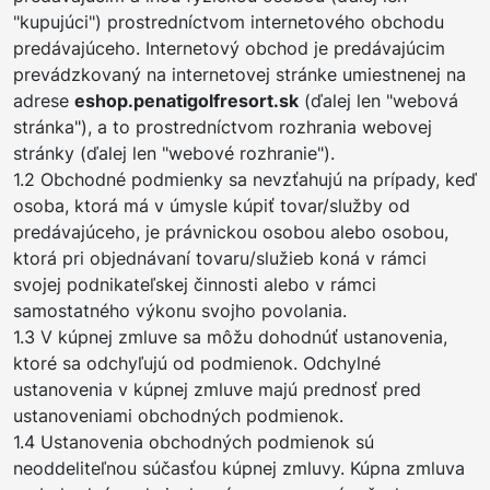
"kupujúci") prostredníctvom internetového obchodu
predávajúceho. Internetový obchod je predávajúcim
prevádzkovaný na internetovej stránke umiestnenej na
adrese
eshop.penatigolfresort.sk
(ďalej len "webová
stránka"), a to prostredníctvom rozhrania webovej
stránky (ďalej len "webové rozhranie").
1.2 Obchodné podmienky sa nevzťahujú na prípady, keď
osoba, ktorá má v úmysle kúpiť tovar/služby od
predávajúceho, je právnickou osobou alebo osobou,
ktorá pri objednávaní tovaru/služieb koná v rámci
svojej podnikateľskej činnosti alebo v rámci
samostatného výkonu svojho povolania.
1.3 V kúpnej zmluve sa môžu dohodnúť ustanovenia,
ktoré sa odchyľujú od podmienok. Odchylné
ustanovenia v kúpnej zmluve majú prednosť pred
ustanoveniami obchodných podmienok.
1.4 Ustanovenia obchodných podmienok sú
neoddeliteľnou súčasťou kúpnej zmluvy. Kúpna zmluva