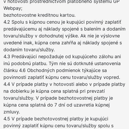
v hotovosti prostredníctvom platobného systému GP
Webpay;
bezhotovostne kreditnou kartou.
4.2 Spolu s kúpnou cenou je kupujúci povinný zaplatiť
predávajúcemu aj náklady spojené s balením a dodaním
tovaru/služby v dohodnutej výške. Ak nie je výslovne
uvedené inak, kúpna cena zahŕňa aj náklady spojené s
dodaním tovaru/služby.
4.3 Predávajúci nepožaduje od kupujúceho zálohu ani
inú podobnú platbu. Tým nie sú dotknuté ustanovenia
článku 4.6 Obchodných podmienok týkajúce sa
povinnosti zaplatiť kúpnu cenu tovaru/služby vopred.
4.4 V prípade platby v hotovosti alebo v prípade platby
na dobierku je kúpna cena splatná pri prevzatí
tovaru/služby. V prípade bezhotovostnej platby je
kúpna cena splatná do 7 dní od uzavretia kúpnej
zmluvy.
4.5 V prípade bezhotovostnej platby je kupujúci
povinný zaplatiť kúpnu cenu tovaru/služby spolu s