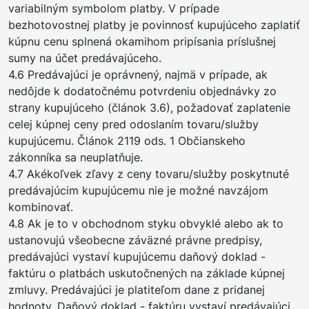
variabilným symbolom platby. V prípade
bezhotovostnej platby je povinnosť kupujúceho zaplatiť
kúpnu cenu splnená okamihom pripísania príslušnej
sumy na účet predávajúceho.
4.6 Predávajúci je oprávnený, najmä v prípade, ak
nedôjde k dodatočnému potvrdeniu objednávky zo
strany kupujúceho (článok 3.6), požadovať zaplatenie
celej kúpnej ceny pred odoslaním tovaru/služby
kupujúcemu. Článok 2119 ods. 1 Občianskeho
zákonníka sa neuplatňuje.
4.7 Akékoľvek zľavy z ceny tovaru/služby poskytnuté
predávajúcim kupujúcemu nie je možné navzájom
kombinovať.
4.8 Ak je to v obchodnom styku obvyklé alebo ak to
ustanovujú všeobecne záväzné právne predpisy,
predávajúci vystaví kupujúcemu daňový doklad -
faktúru o platbách uskutočnených na základe kúpnej
zmluvy. Predávajúci je platiteľom dane z pridanej
hodnoty. Daňový doklad - faktúru vystaví predávajúci