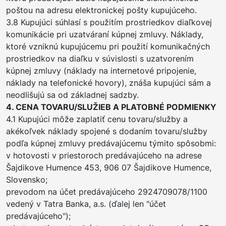
poštou na adresu elektronickej pošty kupujúceho.
3.8 Kupujúci súhlasí s použitím prostriedkov diaľkovej
komunikácie pri uzatváraní kúpnej zmluvy. Náklady,
ktoré vzniknú kupujúcemu pri použití komunikačných
prostriedkov na diaľku v súvislosti s uzatvorením
kúpnej zmluvy (náklady na internetové pripojenie,
náklady na telefonické hovory), znáša kupujúci sám a
neodlišujú sa od základnej sadzby.
4. CENA TOVARU/SLUŽIEB A PLATOBNÉ PODMIENKY
4.1 Kupujúci môže zaplatiť cenu tovaru/služby a
akékoľvek náklady spojené s dodaním tovaru/služby
podľa kúpnej zmluvy predávajúcemu týmito spôsobmi:
v hotovosti v priestoroch predávajúceho na adrese
Šajdikove Humence 453, 906 07 Šajdikove Humence,
Slovensko;
prevodom na účet predávajúceho 2924709078/1100
vedený v Tatra Banka, a.s. (ďalej len "účet
predávajúceho");