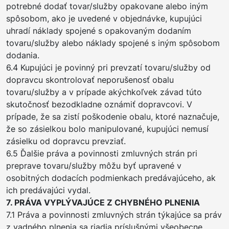
potrebné dodať tovar/služby opakovane alebo iným
spôsobom, ako je uvedené v objednávke, kupujúci
uhradí náklady spojené s opakovaným dodaním
tovaru/služby alebo náklady spojené s iným spôsobom
dodania.
6.4 Kupujúci je povinný pri prevzatí tovaru/služby od
dopravcu skontrolovať neporušenosť obalu
tovaru/služby a v prípade akýchkoľvek závad túto
skutočnosť bezodkladne oznámiť dopravcovi. V
prípade, že sa zistí poškodenie obalu, ktoré naznačuje,
že so zásielkou bolo manipulované, kupujúci nemusí
zásielku od dopravcu prevziať.
6.5 Ďalšie práva a povinnosti zmluvných strán pri
preprave tovaru/služby môžu byť upravené v
osobitných dodacích podmienkach predávajúceho, ak
ich predávajúci vydal.
7. PRÁVA VYPLÝVAJÚCE Z CHYBNÉHO PLNENIA
7.1 Práva a povinnosti zmluvných strán týkajúce sa práv
z vadného plnenia sa riadia príslušnými všeobecne