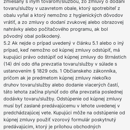
zmiešaný s iným tovarom/službou, zo zmluvy o dodaní
tovaru/služby v uzavretom obale, ktorý spotrebiteľ z
obalu vyňal a ktorý nemožno z hygienických dôvodov
vrátiť, a zo zmluvy o dodaní zvukovej alebo obrazovej
nahrávky alebo počítačového programu, ak bol
pôvodný obal poškodený.
5.2 Ak nejde o prípad uvedený v článku 5.1 alebo o iný
prípad, keď nemožno od kúpnej zmluvy odstúpiť, má
kupujúci právo odstúpiť od kúpnej zmluvy do štrnástich
(14) dní odo dňa prevzatia tovaru/služby v súlade s
ustanovením § 1829 ods. 1 Občianskeho zákonníka,
pričom ak je predmetom kúpnej zmluvy niekoľko
druhov tovaru/služby alebo dodanie viacerých častí,
táto lehota začína plynúť odo dňa prevzatia poslednej
dodávky tovaru/služby. Odstúpenie od kúpnej zmluvy
musí byť zaslané predávajúcemu v lehote uvedenej v
predchádzajúcej vete. Kupujúci môže na odstúpenie od
kúpnej zmluvy použiť vzorový formulár poskytnutý
predávajúcim, ktorý je prílohou obchodných