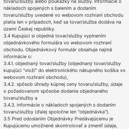
tovaru/služby alebo poukážky na služby. Informácie o
nákladoch spojených s balením a dodaním
tovaru/služby uvedené vo webovom rozhraní obchodu
platia len v prípadoch, keď sa tovar/služba dodáva na
území Českej republiky.
3.4 Kupujúci si objedná tovar/služby vyplnením
objednávkového formulára vo webovom rozhraní
obchodu. Objednávkový formulár obsahuje najmä
informácie o:
3.4.1. objednaný tovar/služby (objednaný tovar/služby
kupujúci "vloží" do elektronického nákupného košíka vo
webovom rozhraní obchodu),
3.4.2. spôsob úhrady kúpnej ceny tovaru/služby, údaje
o požadovanom spôsobe dodania objednaného
tovaru/služby a
3.4.3. informácie o nákladoch spojených s dodaním
tovaru/služby (ďalej spoločne len "objednávka").
3.5 Pred odoslaním Objednávky Predávajúcemu je
Kupujúcemu umožnené skontrolovať a zmeniť údaje,