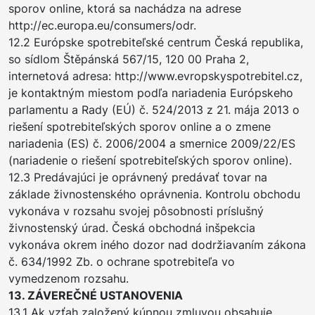
sporov online, ktorá sa nachádza na adrese
http://ec.europa.eu/consumers/odr.
12.2 Európske spotrebiteľské centrum Česká republika,
so sídlom Štěpánská 567/15, 120 00 Praha 2,
internetová adresa: http://www.evropskyspotrebitel.cz,
je kontaktným miestom podľa nariadenia Európskeho
parlamentu a Rady (EÚ) č. 524/2013 z 21. mája 2013 o
riešení spotrebiteľských sporov online a o zmene
nariadenia (ES) č. 2006/2004 a smernice 2009/22/ES
(nariadenie o riešení spotrebiteľských sporov online).
12.3 Predávajúci je oprávnený predávať tovar na
základe živnostenského oprávnenia. Kontrolu obchodu
vykonáva v rozsahu svojej pôsobnosti príslušný
živnostenský úrad. Česká obchodná inšpekcia
vykonáva okrem iného dozor nad dodržiavaním zákona
č. 634/1992 Zb. o ochrane spotrebiteľa vo
vymedzenom rozsahu.
13. ZÁVEREČNÉ USTANOVENIA
13.1 Ak vzťah založený kúpnou zmluvou obsahuje