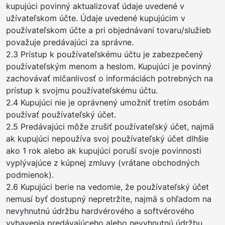
kupujúci povinný aktualizovať údaje uvedené v
užívateľskom účte. Údaje uvedené kupujúcim v
používateľskom účte a pri objednávaní tovaru/služieb
považuje predávajúci za správne.
2.3 Prístup k používateľskému účtu je zabezpečený
používateľským menom a heslom. Kupujúci je povinný
zachovávať mlčanlivosť o informáciách potrebných na
prístup k svojmu používateľskému účtu.
2.4 Kupujúci nie je oprávnený umožniť tretím osobám
používať používateľský účet.
2.5 Predávajúci môže zrušiť používateľský účet, najmä
ak kupujúci nepoužíva svoj používateľský účet dlhšie
ako 1 rok alebo ak kupujúci poruší svoje povinnosti
vyplývajúce z kúpnej zmluvy (vrátane obchodných
podmienok).
2.6 Kupujúci berie na vedomie, že používateľský účet
nemusí byť dostupný nepretržite, najmä s ohľadom na
nevyhnutnú údržbu hardvérového a softvérového
vybavenia predávajúceho alebo nevyhnutnú údržbu