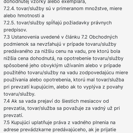
dohodnutej vzorky alebo exemplára,
7.2.4. tovar/služby sú v primeranom množstve, miere
alebo hmotnosti a
7.2.5. tovar/služby spĺňajú požiadavky právnych
predpisov.
7.3 Ustanovenia uvedené v článku 7.2 Obchodných
podmienok sa nevzťahujú v prípade tovaru/služby
predávaného za nižšiu cenu na vadu, pre ktorú bola
nižšia cena dohodnutá, na opotrebenie tovaru/služby
spôsobené jeho obvyklým užívaním alebo v prípade
použitého tovaru/služby na vadu zodpovedajúcu miere
používania alebo opotrebenia, ktorú mal tovar/služba
pri prevzatí kupujúcim, alebo ak to vyplýva z povahy
tovaru/služby.
7.4 Ak sa vada prejaví do šiestich mesiacov od
prevzatia, tovar/služba sa považuje za vadný už pri
prevzatí.
7.5 Kupujúci uplatňuje práva z vadného plnenia na
adrese prevádzkarne predávajúceho, ak je prijatie