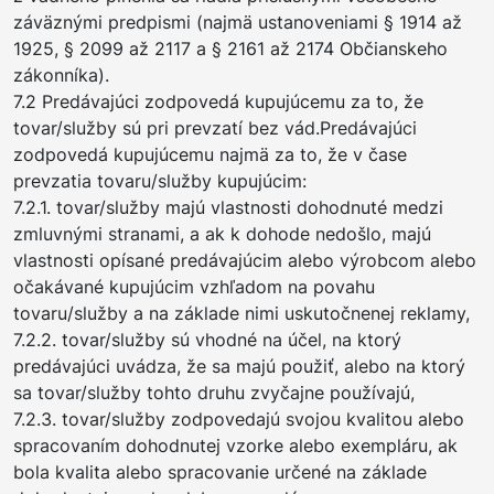
záväznými predpismi (najmä ustanoveniami § 1914 až
1925, § 2099 až 2117 a § 2161 až 2174 Občianskeho
zákonníka).
7.2 Predávajúci zodpovedá kupujúcemu za to, že
tovar/služby sú pri prevzatí bez vád.Predávajúci
zodpovedá kupujúcemu najmä za to, že v čase
prevzatia tovaru/služby kupujúcim:
7.2.1. tovar/služby majú vlastnosti dohodnuté medzi
zmluvnými stranami, a ak k dohode nedošlo, majú
vlastnosti opísané predávajúcim alebo výrobcom alebo
očakávané kupujúcim vzhľadom na povahu
tovaru/služby a na základe nimi uskutočnenej reklamy,
7.2.2. tovar/služby sú vhodné na účel, na ktorý
predávajúci uvádza, že sa majú použiť, alebo na ktorý
sa tovar/služby tohto druhu zvyčajne používajú,
7.2.3. tovar/služby zodpovedajú svojou kvalitou alebo
spracovaním dohodnutej vzorke alebo exempláru, ak
bola kvalita alebo spracovanie určené na základe