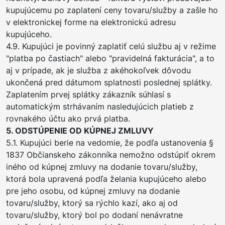
kupujúcemu po zaplatení ceny tovaru/služby a zašle ho
v elektronickej forme na elektronickú adresu
kupujúceho.
4.9. Kupujúci je povinný zaplatiť celú službu aj v režime
"platba po častiach" alebo "pravidelná fakturácia", a to
aj v prípade, ak je služba z akéhokoľvek dôvodu
ukončená pred dátumom splatnosti poslednej splátky.
Zaplatením prvej splátky zákazník súhlasí s
automatickým strhávaním nasledujúcich platieb z
rovnakého účtu ako prvá platba.
5. ODSTÚPENIE OD KÚPNEJ ZMLUVY
5.1. Kupujúci berie na vedomie, že podľa ustanovenia §
1837 Občianskeho zákonníka nemožno odstúpiť okrem
iného od kúpnej zmluvy na dodanie tovaru/služby,
ktorá bola upravená podľa želania kupujúceho alebo
pre jeho osobu, od kúpnej zmluvy na dodanie
tovaru/služby, ktorý sa rýchlo kazí, ako aj od
tovaru/služby, ktorý bol po dodaní nenávratne